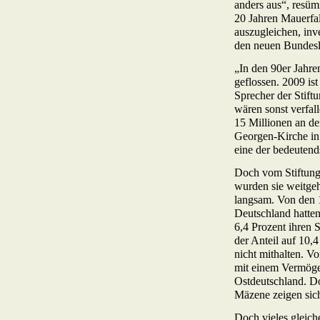
anders aus“, resüm
20 Jahren Mauerfa
auszugleichen, inv
den neuen Bundesl
„In den 90er Jahre
geflossen. 2009 ist
Sprecher der Stif
wären sonst verfall
15 Millionen an de
Georgen-Kirche in W
eine der bedeutend
Doch vom Stiftung
wurden sie weitgeh
langsam. Von den 
Deutschland hatte
6,4 Prozent ihren 
der Anteil auf 10,
nicht mithalten. V
mit einem Vermögen
Ostdeutschland. Do
Mäzene zeigen sic
Doch vieles gleich