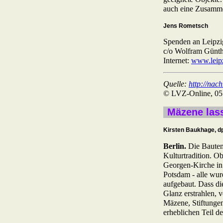
auch eine Zusamme
Jens Rometsch
Spenden an Leipzi
c/o Wolfram Günt
Internet:
www.leipz
Quelle:
http://nach
© LVZ-Online, 05
Mäzene las
Kirsten Baukhage, d
Berlin.
Die Bauten
Kulturtradition. Ob
Georgen-Kirche in
Potsdam - alle wur
aufgebaut. Dass di
Glanz erstrahlen, 
Mäzene, Stiftunge
erheblichen Teil d