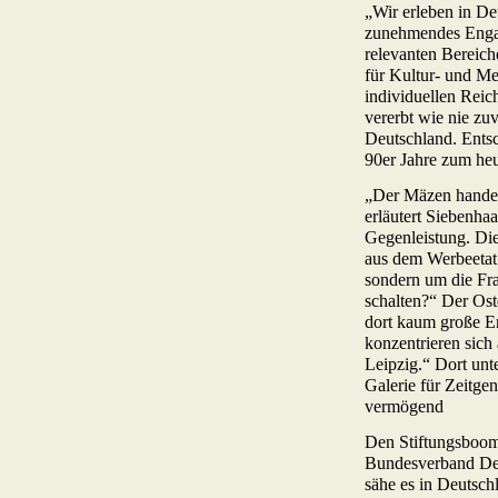
„Wir erleben in De
zunehmendes Engage
relevanten Bereich
für Kultur- und 
individuellen Reic
vererbt wie nie zu
Deutschland. Ents
90er Jahre zum he
„Der Mäzen handelt
erläutert Siebenha
Gegenleistung. Die
aus dem Werbeetat.
sondern um die Fr
schalten?“ Der Ost
dort kaum große E
konzentrieren sich
Leipzig.“ Dort unt
Galerie für Zeitge
vermögend
Den Stiftungsboom 
Bundesverband Deu
sähe es in Deutsch