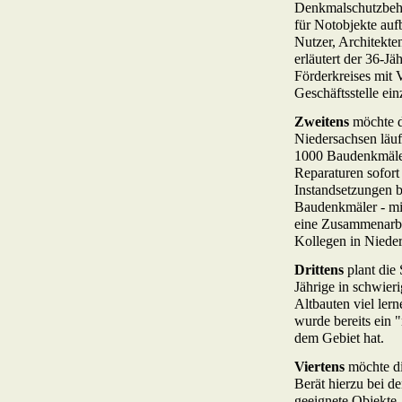
Denkmalschutzbehö
für Notobjekte auf
Nutzer, Architekten
erläutert der 36-J
Förderkreises mit V
Geschäftsstelle ein
Zweitens
möchte d
Niedersachsen läuf
1000 Baudenkmälern
Reparaturen sofort 
Instandsetzungen b
Baudenkmäler - mit
eine Zusammenarbe
Kollegen in Nieder
Drittens
plant die 
Jährige in schwier
Altbauten viel ler
wurde bereits ein 
dem Gebiet hat.
Viertens
möchte die
Berät hierzu bei d
geeignete Objekte.