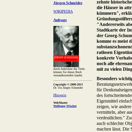
zehnte historisch
Jürgen Schneider
die Häuser in att
WIKIPEDIA
kümmern", erklär
Gründungsstifter
Anfrage
"Andererseits abe
Stadtkarte der I
der Georg-Schuma
komme es meist d
substanzschonend
ratlosen Eigentüm
konkrete Vorhabe
noch alle ehrenam
mit zu vielen Din
durch Anklicken des Titels
können Sie dieses Buch
versandkostenfrei kaufen
Besonders wichti
Beratungsnetzwerks
Copyright © 2000-2013
Dr. Utz Jürgen Schneider
für Denkmalseigent
Hinweis
des fortschreitende
Eigenmittel einfac
WebMaster
zeigen, wie andere
Wolfgang Wischer
vermitteln, aber a
verdeutlichen." Zu
auch schlechte Obj
machen lässt. Die 