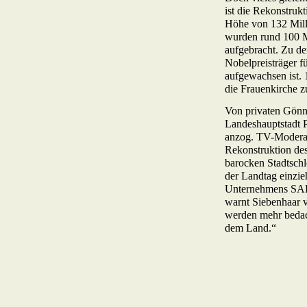
ist die Rekonstruk
Höhe von 132 Mill
wurden rund 100 M
aufgebracht. Zu de
Nobelpreisträger f
aufgewachsen ist. 1
die Frauenkirche z
Von privaten Gönne
Landeshauptstadt P
anzog. TV-Moderat
Rekonstruktion des 
barocken Stadtschl
der Landtag einzieh
Unternehmens SAP,
warnt Siebenhaar 
werden mehr bedach
dem Land.“