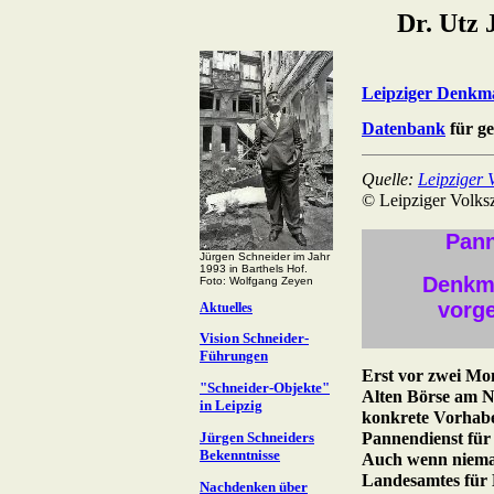
Dr. Utz 
Leipziger Denkma
Datenbank
für g
Quelle:
Leipziger 
© Leipziger Volks
Pann
Jürgen Schneider im Jahr
1993 in Barthels Hof.
Denkma
Foto: Wolfgang Zeyen
vorg
Aktuelles
Vision Schneider-
Führungen
Erst vor zwei Mo
"Schneider-Objekte"
Alten Börse am Na
in Leipzig
konkrete Vorhabe
Jürgen Schneiders
Pannendienst für
Bekenntnisse
Auch wenn niema
Landesamtes für 
Nachdenken über